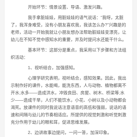
开始环节：情景设置、导语、激发兴趣。
我手拿脏娃娃，用脏娃娃的语气说话：“我呀，太脏
了，我浑身难受，没有小朋友喜欢我，我该怎么办?”兴趣是的
老师，活动一开始我就让小朋友想办法帮助脏娃娃变漂亮，让
幼儿在不知不觉中感知水的重要，并及时提问水还能干什么。
基本环节：这部分是重点，我采用以下步骤和方法组
织活动：
1、视听结合，加强感知。
心理学研究表明，视听结合，感知效果。因此，我出
示制作好的课件，水能喝，能洗东西，人与动物、植物都离不
开水;水多――造成洪水，冲毁良田、房屋、树木、桥梁等;水
少――造成干旱，人们不能饮水，小花、小树以及小动物都会
渴死。放课件的同时我说话注意语音的高低和强弱，说话的语
速和间隔与幼儿的节奏相适应。所提供的视觉刺激和听觉刺激
充分作用于幼儿的眼和耳，促进思维发展。
2、边讲故事边提问，一问一答，加深印象。