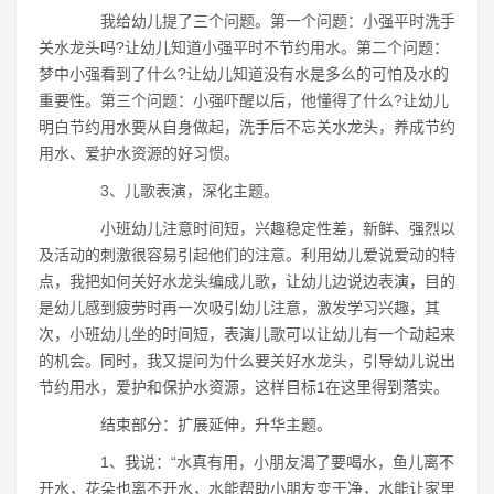
我给幼儿提了三个问题。第一个问题：小强平时洗手
关水龙头吗?让幼儿知道小强平时不节约用水。第二个问题：
梦中小强看到了什么?让幼儿知道没有水是多么的可怕及水的
重要性。第三个问题：小强吓醒以后，他懂得了什么?让幼儿
明白节约用水要从自身做起，洗手后不忘关水龙头，养成节约
用水、爱护水资源的好习惯。
3、儿歌表演，深化主题。
小班幼儿注意时间短，兴趣稳定性差，新鲜、强烈以
及活动的刺激很容易引起他们的注意。利用幼儿爱说爱动的特
点，我把如何关好水龙头编成儿歌，让幼儿边说边表演，目的
是幼儿感到疲劳时再一次吸引幼儿注意，激发学习兴趣，其
次，小班幼儿坐的时间短，表演儿歌可以让幼儿有一个动起来
的机会。同时，我又提问为什么要关好水龙头，引导幼儿说出
节约用水，爱护和保护水资源，这样目标1在这里得到落实。
结束部分：扩展延伸，升华主题。
1、我说：“水真有用，小朋友渴了要喝水，鱼儿离不
开水，花朵也离不开水，水能帮助小朋友变干净，水能让家里