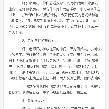
师：小朋友，你们看看这是什么?(小树)哪个小朋友
能告诉老师和小朋友，树有什么好处?(能乘凉、小鸟可以住在
树上……)所以我们应该保护小树。今天我们玩的游戏就和这
小树有关。游戏的名字叫“爱护小树”。在我们旁边，地上画了
个什么图形?(圆圈)小朋友们先拉好小手，站在线上，围成一
个大圆圈。
2、老师交代游戏规则
师：老师把小树放在圆的中间，因为风好大，小树快
被吹倒了。所以我们先请一位小朋友站在圆内用手扶着小树。
圈上的小朋友就要手拉手边走边念：“小树，小树，我们都爱
护。”这时，扶树的小朋友可以随便叫一个小朋友的名字，比
如：“_，请你来护树。一、二、三!”说完就松开手，被叫到的
小朋友就要马上跑上去扶住小树，两人交流位置。假如被叫的
小朋友在叫他的小朋友到他位置前没扶到树，就是接
着扶树。老师要看看，哪个小朋友反应最快，最注重。
3、教师提要求
师：(1)扶树的小朋友叫名字时，声音要大声，清