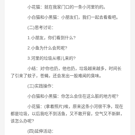
小花猫：就在我家门口的一条小河里钓的。
小白猫和小黑猫：小朋友们，我们一起去看看吧。
(二)思考讨论：
1.小朋友，你们看到什么?
2.小鱼为什么会死呢?
3.河里的垃圾从哪儿来的?
小结：对!你也扔，他也扔，垃圾越来越多，时间长
了引来了蚊子，苍蝇，还会发出一股难闻的臭味。
(三)实践操作：
小白猫和小黑猫：你怎么会住在这么脏的地方呢?
小花猫：(拿着照片)唉，原来这条小河很干净，现在
都是垃圾，以后我吃不到活鱼，又不敢开窗，空气又不新鲜，
该怎么办呢?
(四)延伸活动：