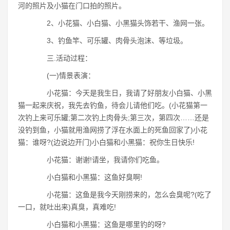
河的照片及小猫在门口拍的照片。
2、小花猫、小白猫、小黑猫头饰若干、渔网一张。
3、钓鱼竿、可乐罐、肉骨头泡沫、等垃圾。
三.活动过程：
(一)情景表演：
小花猫：今天是我生日，我请了好朋友小白猫、小黑
猫一起来庆祝，我先去钓鱼，待会儿请他们吃。(小花猫第一
次钓上来可乐罐;第二次钓上肉骨头;第三次，第四次……还是
没钓到鱼，小猫就用渔网捞了浮在水面上的死鱼回家了)小花
猫：谁呀?(边说边开门)小白猫和小黑猫：祝你生日快乐!
小花猫：谢谢!请坐，我请你们吃鱼。
小白猫和小黑猫：这鱼好臭啊!
小花猫：这鱼是我今天刚捞来的，怎么会臭呢?(吃了
一口，就吐出来)真臭，真难吃!
小白猫和小黑猫：这鱼是哪里钓的呀?