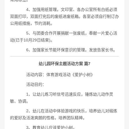
4、加强用纸管理。文印室、各办公室所有白纸必须
双面打印，双面打完后的废纸进废纸箱。各室必须自行制订办
公用纸措施，节约消耗。
5、与团委合作开展捐献一张废纸，奉献一片爱心活
动(已于10月29日结束)。
6、加强家长节能环保意识的管理。发放告家长书。
幼儿园环保主题活动方案 篇7
活动内容：体育游戏活动《爱护小树》
活动目的：
1、让幼儿练习听信号迅速反应，锤炼幼儿动作灵
敏、协调。
2、幼儿在活动中体验游戏的快乐，培养幼儿对缎炼
的爱好及活泼爽朗的性格，培养团队精神。
3、教育幼儿应该爱护小树。