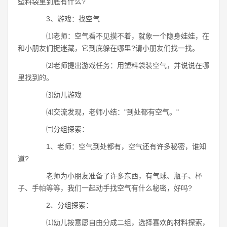
塑料袋里到底有什么?
3、游戏：找空气
⑴老师：空气看不见摸不着，就象一个隐身娃娃，在
和小朋友们捉迷藏，它到底躲在哪里?请小朋友们找一找。
⑵老师提出游戏任务：用塑料袋装空气，并说说在哪
里找到的。
⑶幼儿游戏
⑷交流发现，老师小结："到处都有空气。"
㈡分组探索：
1、老师：空气到处都有，空气还有许多秘密，谁知
道?
老师为小朋友准备了许多东西，有气球、瓶子、杯
子、手帕等等，我们一起动手找空气有什么秘密，好吗?
2、分组探索：
⑴幼儿按意愿自由分成二组，选择喜欢的材料探索，