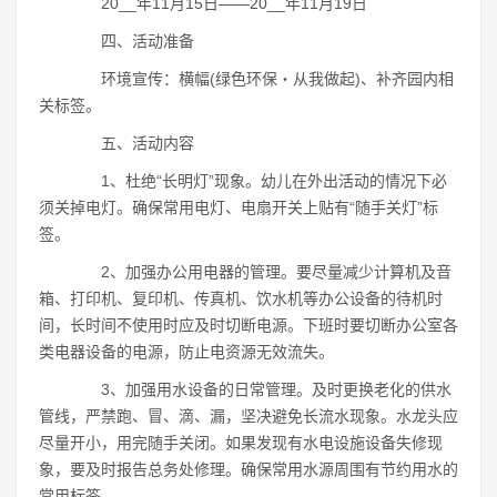
20__年11月15日――20__年11月19日
四、活动准备
环境宣传：横幅(绿色环保・从我做起)、补齐园内相
关标签。
五、活动内容
1、杜绝“长明灯”现象。幼儿在外出活动的情况下必
须关掉电灯。确保常用电灯、电扇开关上贴有“随手关灯”标
签。
2、加强办公用电器的管理。要尽量减少计算机及音
箱、打印机、复印机、传真机、饮水机等办公设备的待机时
间，长时间不使用时应及时切断电源。下班时要切断办公室各
类电器设备的电源，防止电资源无效流失。
3、加强用水设备的日常管理。及时更换老化的供水
管线，严禁跑、冒、滴、漏，坚决避免长流水现象。水龙头应
尽量开小，用完随手关闭。如果发现有水电设施设备失修现
象，要及时报告总务处修理。确保常用水源周围有节约用水的
常用标签。