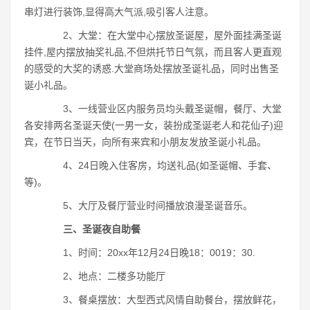
串灯进行装饰,显得高大气派,吸引客人注意。
2、大堂：在大堂中心摆放圣诞屋，屋外面挂满圣诞
挂件,屋内摆放抽奖礼品,不但烘托节日气氛，而且客人更直观
的感受的大奖的诱惑.大堂商场处摆放圣诞礼品，同时出售圣
诞小礼品。
3、一线营业区内服务员均头戴圣诞帽，餐厅、大堂
各安排两名圣诞天使(一男一女，装扮成圣诞老人和花仙子)迎
宾，在节日当天，向所有来宾和小朋友发放圣诞小礼品。
4、24日晚入住客房，均送礼品(如圣诞帽、手套、
等)。
5、大厅及餐厅营业时间播放浪漫圣诞音乐。
三、圣诞夜自助餐
1、时间：20xx年12月24日晚18：0019：30.
2、地点：二楼多功能厅
3、餐桌摆放：大型西式风情自助餐台，摆放鲜花，