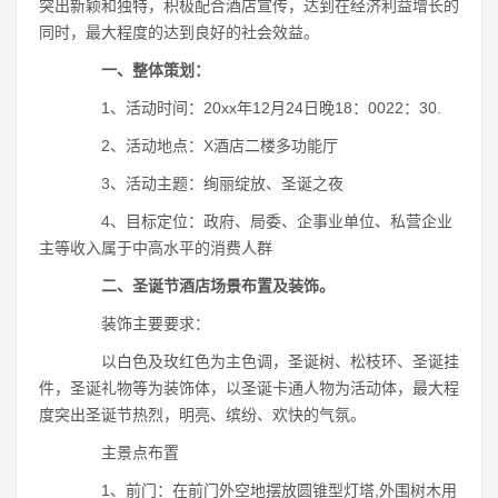
突出新颖和独特，积极配合酒店宣传，达到在经济利益增长的
同时，最大程度的达到良好的社会效益。
一、整体策划：
1、活动时间：20xx年12月24日晚18：0022：30.
2、活动地点：X酒店二楼多功能厅
3、活动主题：绚丽绽放、圣诞之夜
4、目标定位：政府、局委、企事业单位、私营企业
主等收入属于中高水平的消费人群
二、圣诞节酒店场景布置及装饰。
装饰主要要求：
以白色及玫红色为主色调，圣诞树、松枝环、圣诞挂
件，圣诞礼物等为装饰体，以圣诞卡通人物为活动体，最大程
度突出圣诞节热烈，明亮、缤纷、欢快的气氛。
主景点布置
1、前门：在前门外空地摆放圆锥型灯塔,外围树木用