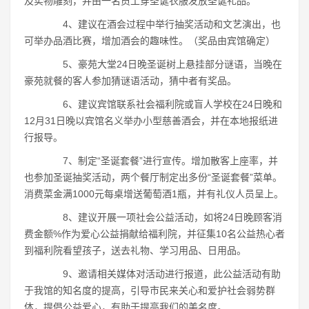
及实物雕刻，并由一名员工穿圣诞衣服发放圣诞礼品。
4、建议在酒会过程中举行抽奖活动和文艺演出，也
可举办品酒比赛，增加酒会的趣味性。（奖品由宾馆确定）
5、豪苑大堂24日晚圣诞树上悬挂部分谜语，当晚在
豪苑就餐的客人参加猜谜语活动，猜中者有奖品。
6、建议宾馆联系社会福利院或盲人学校在24日晚和
12月31日晚以宾馆名义举办小型慈善酒会，并在本地报纸进
行报导。
7、制定“圣诞套餐”进行宣传。增加散客上座率，并
也参加圣诞抽奖活动，两个餐厅制定出多份“圣诞套餐”菜单。
消费菜金满1000元每桌增送葡萄酒1瓶，并有礼仪人员呈上。
8、建议开展一项社会公益活动，如将24日晚顾客消
费金额%作为爱心公益捐献给福利院，并征集10名公益热心者
到福利院看望孩子，送去礼物、学习用品、日用品。
9、邀请相关媒体对活动进行报道，此公益活动有助
于我馆的知名度的提高，引导市民来关心和爱护社会弱势群
体，提倡公益爱心，有助于提高我们的美名度。