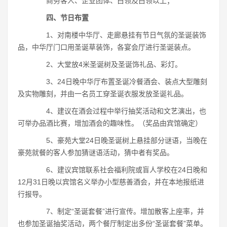
商务客人、企业团体、白领及白领以上；
四、节日布置
1、对南楼中华厅、走廊悬挂有节日气氛的圣诞装饰
品，中华厅门口用圣诞草装饰，各宴会厅进行圣诞装点。
2、大堂放4米圣诞树及圣诞饰礼品、彩灯。
3、24日晚中华厅布置圣诞冷餐酒会、装点大型雕刻
及实物雕刻，并由一名员工穿圣诞衣服发放圣诞礼品。
4、建议在酒会过程中举行抽奖活动和文艺演出，也
可举办品酒比赛，增加酒会的趣味性。（奖品由宾馆确定）
5、豪苑大堂24日晚圣诞树上悬挂部分谜语，当晚在
豪苑就餐的客人参加猜谜语活动，猜中者有奖品。
6、建议宾馆联系社会福利院或盲人学校在24日晚和
12月31日晚以宾馆名义举办小型慈善酒会，并在本地报纸进
行报导。
7、制定“圣诞套餐”进行宣传。增加散客上座率，并
也参加圣诞抽奖活动，两个餐厅制定出多份“圣诞套餐”菜单。