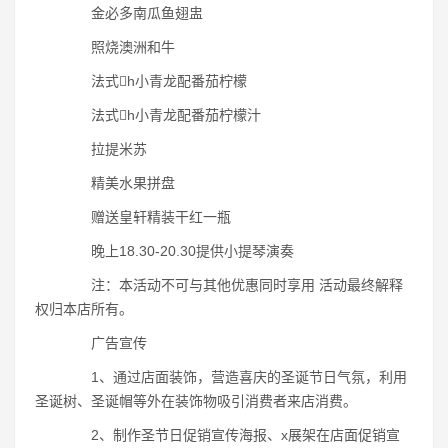
金必多南瓜鱼翅盅
照烧澳洲和牛
法式h小青龙配番茄柠檬
法式h小青龙配番茄柠檬汁
拉提米苏
精美水果拼盘
赠送皇轩精装干红一瓶
晚上18.30-20.30提供小提琴演奏
注：本活动不可与其他优惠同时享用 活动最终解释
权归本店所有。
广告宣传
1、通过店面装饰，营造喜庆的圣诞节日气氛，利用
圣诞树、圣诞帽等外在装饰物吸引消费者来店消费。
2、制作圣节日促销宣传海报、x展架在店面促销宣