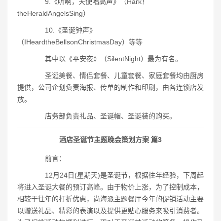
9.《听啊，天使唱高声》（Hark！
theHeraldAngelsSing）
10.《圣诞钟声》
（IHeardtheBellsonChristmasDay）等等
其中以《平安夜》（SilentNight）最为有名。
圣诞美餐、情侣套餐、儿童套餐、家庭套餐均由厨房
提供，公司企划负责海报、传单的制作和印刷，由各连锁店发
放。
店务部负责礼品、圣诞帽、圣诞装的购买。
酒店圣诞节主题晚会策划方案 篇3
前言：
12月24日(星期天)是圣诞节，根据往年经验，下周起
将进入圣诞大餐的预订高峰。由于物价上涨，为了控制成本，
相较于往年的打折优惠，尚海派主题餐厅今年的促销活动主要
以赠送礼品、精彩的表演以及提供更贴心服务来吸引消费者。