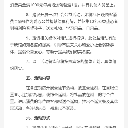
消费菜金满1000元每桌增送葡萄酒1瓶，并有礼仪人员呈上。
8、建议开展一项社会公益活动，如将24日晚顾客消
费金额%作为爱心公益捐献给福利院，并征集10名公益热心者
到福利院看望孩子，送去礼物、学习用品、日用品。
9、邀请相关媒体对活动进行报道，此公益活动有助
于我馆的知名度的提高，引导市民来关心和爱护社会弱势群
体，提倡公益爱心，有助于提高我们的美名度。
7、以上活动餐饮部将按照宾馆的整体计划，具体组
织落实。
五、活动内容
在各连锁店开展圣诞节活动，放置圣诞树，在显眼位
置显示连锁店标志，装饰圣诞树，将礼品放在树上的每个位
置。进店消费的每位顾客都赠送圣诞帽，推出圣诞大餐及其优
惠活动，各连锁店员工都着以圣诞装。
六、活动形式
1、将每个礼品都贴上号码，顾客在用餐时，由服务