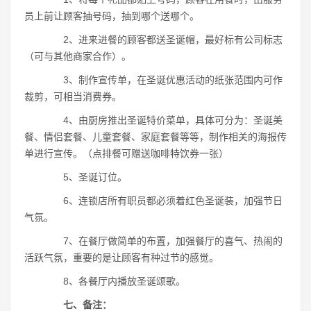
员上前让顾客抽号码，抽到哪个送哪个。
2、进来进餐的顾客都送圣诞帽，最好标有公司标志
（可与其他商家合作）。
3、制作宣传单，在圣诞优惠活动的纸张范围内可作
裁剪，可相当消费券。
4、由厨房推出圣诞特价菜单，具体可分为：圣诞美
餐、情侣套餐、儿童套餐、家庭套餐等等，制作相关的海报传
单进行宣传。（点排餐可赠送咖啡特饮券一张）
5、圣诞订位。
6、连锁店所有职员都必须着红色圣诞装，加强节日
气氛。
7、在餐厅做简单的布置，加强餐厅的喜气、热闹的
活跃气氛，重要的是让顾客有种过节的感觉。
8、各餐厅内播放圣诞颂歌。
七、备注：