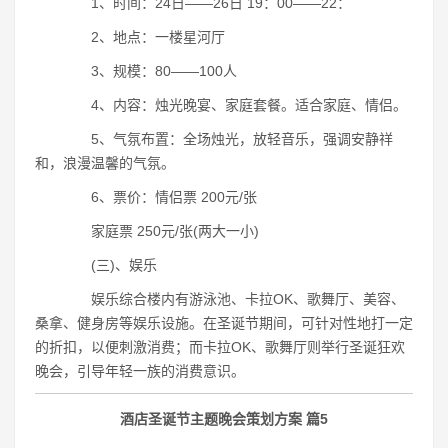
1、时间：24日――26日 19：00――22：
2、地点：一楼星河厅
3、规模：80――100人
4、内容：烛光晚宴、家庭套餐。适合家庭、情侣。
5、气氛布置：全场烛光，放轻音乐，强调安静祥
和，浪漫温馨的气氛。
6、票价：情侣票 200元/张
家庭票 250元/张(两大一小)
(三)、娱乐
娱乐综合楼内有游泳池、卡拉OK、歌舞厅、美容、
桑拿、健身房等娱乐设施。在圣诞节期间，可针对性地打一定
的折扣，以便刺激消费；而卡拉OK、歌舞厅则举行圣诞狂欢
晚会，引导年轻一族的消费意识。
酒店圣诞节主题晚会策划方案 篇5