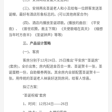
(三)、安排两名圣诞老人和小丑给每一位顾客发送圣
诞帽，最好有酒店形象标志的。(可以其他商家合作)
(四)、酒店内播放圣诞颂歌。(播放的曲目：《平安
夜》、 《普世欢腾，救主下降》 《天使歌唱在高天》 《缅想
当年时方夜半》《圣诞钟声》等等)
三、产品设计策略
(一)、客房
客房分别于12月24日、25日推出“平安房”“圣诞房”
(套房)，全价出售；房内配送金百合一束、圣诞贺卡一张，圣
诞蛋糕一份，自助餐券两张。其余房内全部配置圣诞贺卡一
张。用传统的圣诞老人袜装好送到房间，给客人惊喜。
拟订方案：
“圣诞祝福”套房
1、时间：12月24日――26日