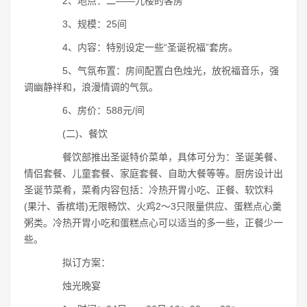
2、地点：二――九楼的客房
3、规模：25间
4、内容：特别设定一些“圣诞祝福”套房。
5、气氛布置：房间配置白色烛光，放祝福音乐，强
调幽静祥和，浪漫情调的气氛。
6、房价：588元/间
(二)、餐饮
餐饮部推出圣诞特价菜单，具体可分为：圣诞美餐、
情侣套餐、儿童套餐、家庭套餐、自助大餐等等。厨房设计出
圣诞节菜肴，菜肴内容包括：冷热开胃小吃、正餐、软饮料
(果汁、香槟塔)无限畅饮、火鸡2～3只限量供应、蛋糕点心羹
粥类。冷热开胃小吃和蛋糕点心可以适当的多一些，正餐少一
些。
拟订方案：
烛光晚宴