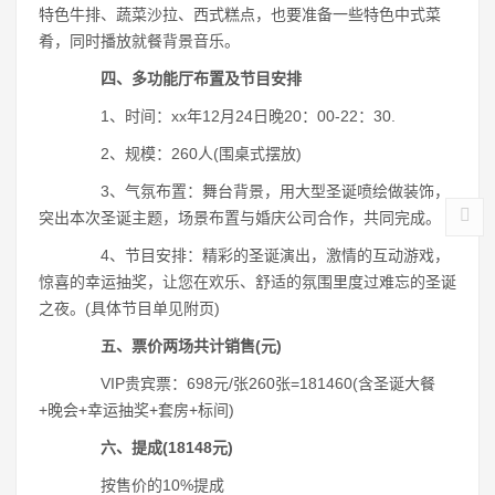
特色牛排、蔬菜沙拉、西式糕点，也要准备一些特色中式菜
肴，同时播放就餐背景音乐。
四、多功能厅布置及节目安排
1、时间：xx年12月24日晚20：00-22：30.
2、规模：260人(围桌式摆放)
3、气氛布置：舞台背景，用大型圣诞喷绘做装饰，
突出本次圣诞主题，场景布置与婚庆公司合作，共同完成。
4、节目安排：精彩的圣诞演出，激情的互动游戏，
惊喜的幸运抽奖，让您在欢乐、舒适的氛围里度过难忘的圣诞
之夜。(具体节目单见附页)
五、票价两场共计销售(元)
VIP贵宾票：698元/张260张=181460(含圣诞大餐
+晚会+幸运抽奖+套房+标间)
六、提成(18148元)
按售价的10%提成