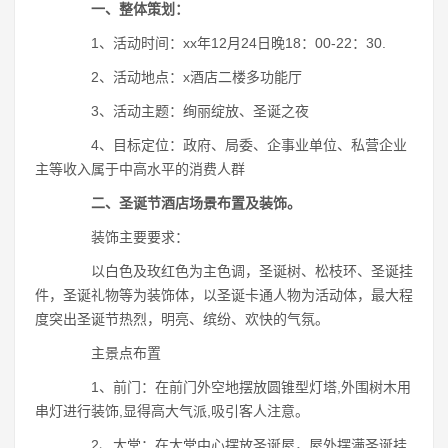
一、整体策划：
1、活动时间：xx年12月24日晚18：00-22：30.
2、活动地点：x酒店二楼多功能厅
3、活动主题：绚丽绽放、圣诞之夜
4、目标定位：政府、局委、企事业单位、私营企业
主等收入属于中高水平的消费人群
二、圣诞节酒店场景布置及装饰。
装饰主要要求：
以白色及玫红色为主色调，圣诞树、松枝环、圣诞挂
件，圣诞礼物等为装饰体，以圣诞卡通人物为活动体，最大程
度突出圣诞节热烈，明亮、缤纷、欢快的气氛。
主景点布置
1、前门：在前门外空地摆放圆锥型灯塔,外围树木用
串灯进行装饰,显得高大气派,吸引客人注意。
2、大堂：在大堂中心摆放圣诞屋，屋外摆满圣诞挂