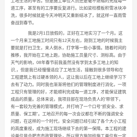
工地生活的辛苦。但是施工单位人员还是毫不退缩的完成每一
道工序，甚至有的工序要反复进行。比如梁柱模板积雪冰块冲
洗，很多时候就是今天冲明天又重新结冰了，就这样一直雨雪
奋战到春节。
我是2月1日放假的，正好在工地实习了一个月。这
一个月来工地施工时间只有12天左右，刚到工地的时候我主
要就是打扫卫生，来人倒水，打字等一些小事情。随着时间的
推移，我开始在工地上跑，协助施工员量尺寸、测标高。由于
天气的影响，08年春节前我虽然没有学到太多工地上的知
识,，但是我已经慢慢适应了工地生活，接触到很多领导和在
工程建筑上有过硬本领的人，这让我以后在工地上继续学习下
去有了动力。同时我也渐渐将他们的管理制度进行消化，一项
工程只有管理的好，才能顺利完成每一道工序，才能保证建筑
成品的质量。总体来说，我项目部在现场负责人的'带领下，
有一套较为完善的管理模式，并打响了一个口号“抓安全、求
质量、保工期”。工地召开的每一次会议都在不断的强调安全
问题，在这样的一个时代，安全问题已经引起了各个大小工程
的高度重视，成为施工现场继续下去的第一保障。本工程的建
设单位是合肥市市政管理处，所以甲方施加给施工单位有一定