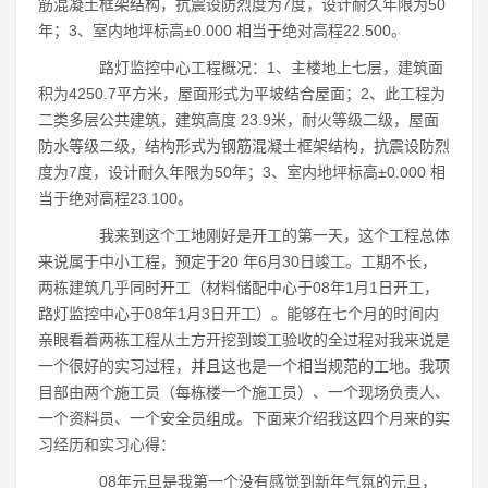
筋混凝土框架结构，抗震设防烈度为7度，设计耐久年限为50
年；3、室内地坪标高±0.000 相当于绝对高程22.500。
路灯监控中心工程概况：1、主楼地上七层，建筑面
积为4250.7平方米，屋面形式为平坡结合屋面；2、此工程为
二类多层公共建筑，建筑高度 23.9米，耐火等级二级，屋面
防水等级二级，结构形式为钢筋混凝土框架结构，抗震设防烈
度为7度，设计耐久年限为50年；3、室内地坪标高±0.000 相
当于绝对高程23.100。
我来到这个工地刚好是开工的第一天，这个工程总体
来说属于中小工程，预定于20 年6月30日竣工。工期不长，
两栋建筑几乎同时开工（材料储配中心于08年1月1日开工，
路灯监控中心于08年1月3日开工）。能够在七个月的时间内
亲眼看着两栋工程从土方开挖到竣工验收的全过程对我来说是
一个很好的实习过程，并且这也是一个相当规范的工地。我项
目部由两个施工员（每栋楼一个施工员）、一个现场负责人、
一个资料员、一个安全员组成。下面来介绍我这四个月来的实
习经历和实习心得：
08年元旦是我第一个没有感觉到新年气氛的元旦，