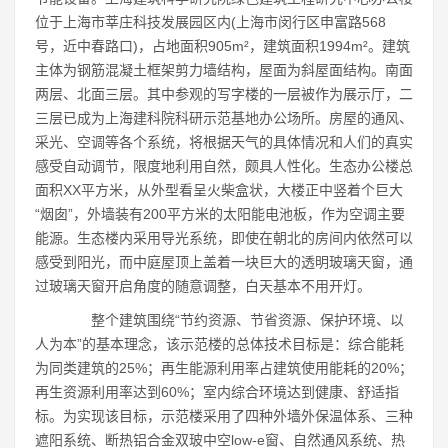
位于上海市莘庄科技发展园区内(上海市闵行区申富路568
号，近中春路口)，占地面积905m²，建筑面积1994m²。建筑
主体为钢筋混凝土框架剪力墙结构，屋面为斜屋面结构。南面
两层、北面三层。其中参观的写字楼的一层被作为展示厅，二
三层已成为上海建科院科研示范基地办公场所。房屋的通风、
采光、空调等各个系统，将根据天气的具体情况和人们的真实
感受自动调节，限度地利用自然，颇具人性化。生态办公楼总
面积XX平方米，从外型看呈火柴盒状，大楼正中竖着个巨大
“烟囱”，外墙装有200平方米的太阳能电池板，作为空调主要
能源。生态楼内采用导光系统，即使在朝北的房间内依然可以
感受到阳光，而中庭屋顶上盖着一块巨大的透明玻璃天窗，通
过玻璃天窗开启角度的随意调整，白天基本不用开灯。
整个建筑围绕“节约资源、节省资源、保护环境、以
人为本”的基本理念，该示范楼的总体技术目标是：综合能耗
为同类建筑的25%；再生能源利用率占建筑使用能耗的20%；
再生资源利用率达到60%；室内综合环境达到健康、舒适指
标。为实现该目标，示范楼采用了四种外墙外保温体系、三种
遮阳系统、断热铝合金双玻中空low-e窗、自然通风系统、热