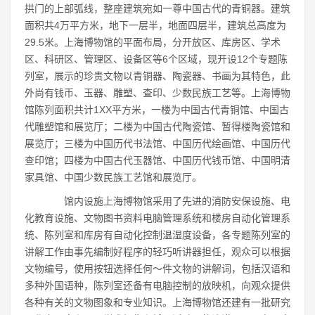
拱门的上部弧线，整座建筑宛如一尊中国古代的青铜器。建筑
面积共4万平方米，地下一层半，地面四层半，建筑总高度为
29.5米。上海博物馆的平面布局，分开放区、库房区、学术
区、科研区、管理区、设备区等6个区域，现开设12个专题陈
列室，展示的珍贵文物以青铜器、陶瓷器、书画为其特色，此
外尚有钱币、玉器、雕塑、查印、少数民族工艺等。上海博物
馆陈列面积共计1XX平方米，一楼为中国古代青铜馆、中国古
代雕塑馆和展览厅；二楼为中国古代陶瓷馆、暂得楼陶瓷馆和
展览厅；三楼为中国历代书法馆、中国历代绘画馆、中国历代
查印馆；四楼为中国古代玉器馆、中国历代钱币馆、中国明清
家具馆、中国少数民族工艺馆和展览厅。
馆内设施上海博物馆采用了先进的消防安保设施、电
化教育设施、文物图书资料电脑管理系统和楼房自动化管理系
统、陈列室和库房有自动化控制温湿度设备，各专题陈列室的
讲解工作由事先编制好程序的轻巧听讲器担任，观众可以根据
文物编号，使用按钮选择任何～件文物的讲解词，包括汉语和
多种外国语种，陈列室还备有电脑控制的放映机，向观众提供
各种有关的文物图象和专业知识。上海博物馆还建有一批研究