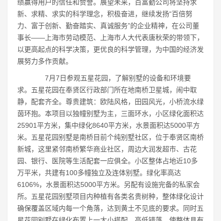
绩赢得用户的信任和赞誉。展望未来，百富勤公司将坚持求
新、求精、求实的科学理念，积极奋进，继续发扬“百倍努
力、富于创新、勤奋踏实、真诚服务”的企业精神，在公司董
事长――上海市劳动模范、上海市人大代表唐秋荣的带领下，
以更高起点的科学决策，更优良的科学管理，为中国的经济发
展努力多作贡献。
7月7日参观五星花园，了解别墅的设备和环境要
求。五星花园在奉贤区行政部门所在地南桥卫星城，闹中取
静，配套齐全。尊贵建筑：欧陆风格，田园风光，小桥流水绿
茵环抱。本项目以独幢别墅为主，三面环水，小区绿化面积达
25901平方米，集中绿化8640平方米，水景面积达5000平方
米。五星花园别墅是南桥目前个纯别墅社区，位于奉贤区南桥
新城，这里紧邻南桥繁华商业社区，周边大润发超市、古花
园、银行、医院等生活配套一应俱全。小区整体占地近10多
万平米，共建有100多幢独立及连体别墅。绿化率高达
6106%，水景面积达5000平方米。另配有设施完备的私家会
所。五星花园别墅项目内种植有各类名贵树种，整体绿化设计
确保覆盖区域内每一个角落，达到黄土不见底的要求。同时五
星花园别墅在绿化布置上一大小搭配、高低错落，使整体具有