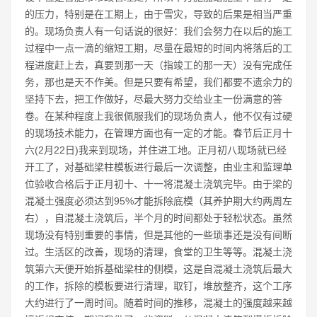
的压力，特别是在工期上，由于雪灾，导致的后果是相当严重
的。现场负责人有一句话说的很好：我们会努力在以后的施工
过程中一点一滴的缩短工期，尽量在最短的时间内将落后的工
程进度赶上去，真要到那一天（指竣工的那一天）没有完成任
务，那也是天不作美。但是只要有希望，我们都要不遗余力的
坚持下去，把工作做好，尽最大努力交给业主一份满意的答
卷。在某种程度上我很佩服我们的现场负责人，他不仅有过硬
的现场技术能力，在管理方面也有一定的才能。春节后正月十
六(2月22日)我来到现场，并住进工地。正月初八现场就已经
开工了，对基础梁柱模板进行最后一次调整，由业主和监理单
位验收合格后于正月初十、十一将混凝土浇筑完毕。由于梁的
混凝土强度必须达到95%才能拆除底模（其养护期大约两周左
右），自混凝土浇筑后，半个月的时间都处于轻松状态。虽然
现场没有特别重要的事情，但是其他的一些琐事还是没有间断
过。生活区的改善，现场的清理，食堂的卫生等等。混凝土浇
筑第六天便开始拆基础梁柱的侧模，这是自混凝土浇筑后最大
的工作，拆除的模板要进行清理，取钉，堆放整齐，这个工序
大约进行了一周时间。随着时间的推移，混凝土的强度越来越