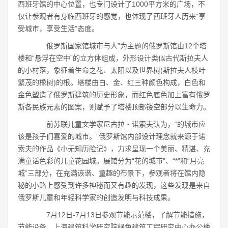
西班牙馆的中心位置，也专门设计了1000平方米的广场，不
仅让参观者有身临西班牙的感觉，也体现了西班牙人历来“享
受城市，享受生活”态度。
俄罗斯国家馆城市与人”为主题的俄罗斯馆由12个塔
楼和“悬浮在空中”的立方体组成，外形设计类似古代斯拉夫人
的小村落，象征着生命之花、太阳以及世界树(斯拉夫人枝叶
繁茂的橡树)的根。塔楼由白、金、红三种颜色构成，白色和
金色塑造了俄罗斯建筑的历史形象，而红色底色加上富有俄罗
斯各民族元素的图案，则赋予了塔楼顶部镂空部分以生命力。
前苏联儿童文学家尼古拉・诺索夫认为，“的城市应
该是孩子们喜爱的城市。”俄罗斯馆内部设计理念就来源于诺
索夫的作品《小无知历险记》，力求呈现一个美丽、精湛、充
满童话色彩的儿童花园城。展馆分为“花的城市”、“*”和“月亮
城”三部分，在充满诙谐、童趣的布景下，参观者将在馆内隐
秘的小路上感受到许多神秘而又有趣的发现，这些发现是来自
俄罗斯儿童和年轻科学家的创造发明与科技成果。
7月12日-7月13日参观节能示范楼，了解节能措施，
节能设备。上海建筑科学研究院绿色建筑工程研究中心办公楼