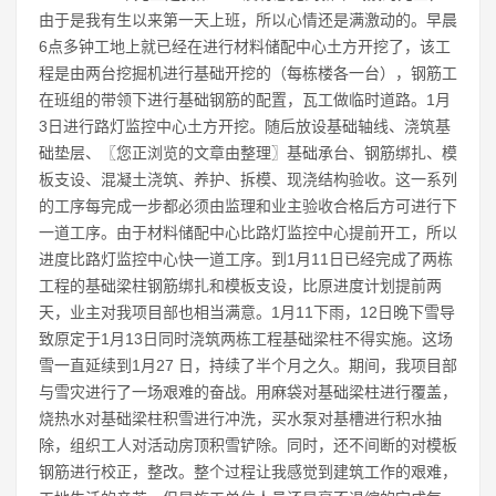
由于是我有生以来第一天上班，所以心情还是满激动的。早晨
6点多钟工地上就已经在进行材料储配中心土方开挖了，该工
程是由两台挖掘机进行基础开挖的（每栋楼各一台），钢筋工
在班组的带领下进行基础钢筋的配置，瓦工做临时道路。1月
3日进行路灯监控中心土方开挖。随后放设基础轴线、浇筑基
础垫层、〖您正浏览的文章由整理〗基础承台、钢筋绑扎、模
板支设、混凝土浇筑、养护、拆模、现浇结构验收。这一系列
的工序每完成一步都必须由监理和业主验收合格后方可进行下
一道工序。由于材料储配中心比路灯监控中心提前开工，所以
进度比路灯监控中心快一道工序。到1月11日已经完成了两栋
工程的基础梁柱钢筋绑扎和模板支设，比原进度计划提前两
天，业主对我项目部也相当满意。1月11下雨，12日晚下雪导
致原定于1月13日同时浇筑两栋工程基础梁柱不得实施。这场
雪一直延续到1月27 日，持续了半个月之久。期间，我项目部
与雪灾进行了一场艰难的奋战。用麻袋对基础梁柱进行覆盖，
烧热水对基础梁柱积雪进行冲洗，买水泵对基槽进行积水抽
除，组织工人对活动房顶积雪铲除。同时，还不间断的对模板
钢筋进行校正，整改。整个过程让我感觉到建筑工作的艰难，