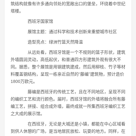
筑结构就像有许多通向邻处的宽敞出口的堡垒，环绕着中世纪
塔楼。
西班牙国家馆
展馆主题：通过科学和技术创新来重塑城市社区
造型亮点：绿洲竹篮天然降温
从远处看，西班牙馆是一个不规则的篮子形状，建筑
外墙圆润灵动，高低起伏，和普通四方形建筑外观有很大不
同。据悉，整个展馆是用钢建筑建成，然后用柳枝、竹子等材
料覆盖钢结构，呈现一栋亲近自然的“藤编”建筑物，预计造价
1800万欧元。
藤编是西班牙的传统工艺，且在不同地区，呈现不同
的编织工艺和流行颜色。届时，西班牙馆的外墙将融合所有藤
编工艺，拼接、组合成外墙，最终成就一所集西班牙编织工艺
之大成的展示馆。
在西班牙，无论是大城还是小镇，都能在中心区域看
到供人休憩的广场，是当地居民放松、玩耍的地方。同样，在