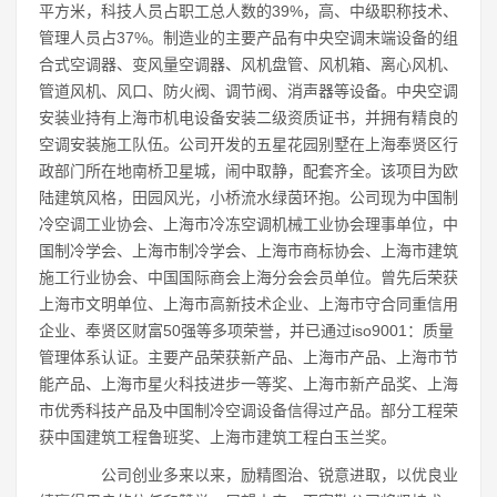
平方米，科技人员占职工总人数的39%，高、中级职称技术、
管理人员占37%。制造业的主要产品有中央空调末端设备的组
合式空调器、变风量空调器、风机盘管、风机箱、离心风机、
管道风机、风口、防火阀、调节阀、消声器等设备。中央空调
安装业持有上海市机电设备安装二级资质证书，并拥有精良的
空调安装施工队伍。公司开发的五星花园别墅在上海奉贤区行
政部门所在地南桥卫星城，闹中取静，配套齐全。该项目为欧
陆建筑风格，田园风光，小桥流水绿茵环抱。公司现为中国制
冷空调工业协会、上海市冷冻空调机械工业协会理事单位，中
国制冷学会、上海市制冷学会、上海市商标协会、上海市建筑
施工行业协会、中国国际商会上海分会会员单位。曾先后荣获
上海市文明单位、上海市高新技术企业、上海市守合同重信用
企业、奉贤区财富50强等多项荣誉，并已通过iso9001：质量
管理体系认证。主要产品荣获新产品、上海市产品、上海市节
能产品、上海市星火科技进步一等奖、上海市新产品奖、上海
市优秀科技产品及中国制冷空调设备信得过产品。部分工程荣
获中国建筑工程鲁班奖、上海市建筑工程白玉兰奖。
公司创业多来以来，励精图治、锐意进取，以优良业