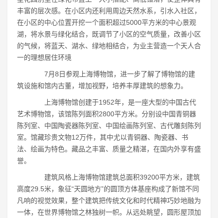
丰富的层次感。在小区内还利用周边天然水系，引水入社区，
在小区的中心位置开挖一个面积超过5000平方米的中心景观
湖，将水景与绿化结合，既调节了小区的空气质量，改善小区
的气候，将蓝天、湖水、绿地相结合，为业主营造一个天人合
一的理想居住环境
7月8日参观上海博物馆，进一步了解了博物馆的建
筑设施和馆内古董，增加视野，培养丰厚建筑的想象力。
上海博物馆创建于1952年，是一座大型的中国古代
艺术博物馆，该馆陈列面积2800平方米。分别设中国青铜器
陈列室、中国陶瓷器陈列室、中国绘画陈列室、古代雕刻陈列
室。馆藏珍贵文物12万件，其中尤以青铜器、陶瓷器、书
法、绘画为特色。藏品之丰富、质量之精湛，在国内外享有盛
誉。
建筑风格上海博物馆建筑总面积39200平方米，建筑
高度29.5米，象征“天圆地方”的圆顶方体基座构成了新馆不同
凡响的视觉效果，整个建筑把传统文化和时代精神巧妙地融为
一体，在世界博物馆之林独树一帜。从远处眺望，圆形屋顶加