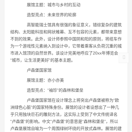
展馆主题：城市与乡村的互动
造型亮点：未来世界的轮廓
高智能瑞士馆具有很强的象征意义，错综复杂的建筑
结构、太阳能科技和网状帷幕、互不包容的元素，都带来意想
不到的效果。此外，设计师参照中国阴和阳的原则，将缆车作
为一个游戏性元素纳入到设计中，它带着乘客从负荷沉重的城
市进入馆顶的自然世界。该设计完美地呼应了20xx年博览会
“城市，让生活更美好”的基本主题。
卢森堡国家馆
展馆主题：亦小亦美
造型亮点：“袖珍”的森林和堡垒
卢森堡国家馆在设计理念上将突出卢森堡被称为“欧
洲绿色心脏”的国家特殊身份。展馆的设计者设想出了一种几
乎只用独块巨石的雕刻方法，这实际上受到了中文传统译名
“卢森堡”的影响。中文“卢森堡”的意思是“森林和堡垒”，所以
卢森堡展馆自喻为一个周围绿树环绕的开放式森林。展馆的建