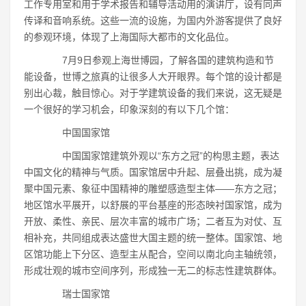
工作专用室和用于学术报告和辅导活动用的演讲厅，设有同声
传译和音响系统。这些一流的设施，为国内外游客提供了良好
的参观环境，体现了上海国际大都市的文化品位。
7月9日参观上海世博园，了解各国的建筑构造和节
能设备，世博之旅真的让很多人大开眼界。每个馆的设计都是
别出心裁，触目惊心。对于学建筑设备的我们来说，这无疑是
一个很好的学习机会，印象深刻的有以下几个馆：
中国国家馆
中国国家馆建筑外观以“东方之冠”的构思主题，表达
中国文化的精神与气质。国家馆居中升起、层叠出挑，成为凝
聚中国元素、象征中国精神的雕塑感造型主体――东方之冠；
地区馆水平展开，以舒展的平台基座的形态映衬国家馆，成为
开放、柔性、亲民、层次丰富的城市广场；二者互为对仗、互
相补充，共同组成表达盛世大国主题的统一整体。国家馆、地
区馆功能上下分区、造型主从配合，空间以南北向主轴统领，
形成壮观的城市空间序列，形成独一无二的标志性建筑群体。
瑞士国家馆