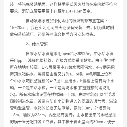
装，将箱底紧贴地面，这样将手提式灭火器放在箱内就不符合
要求。消防立管要用管卡在距地1.4~1.6m固定。
自动喷淋系统(金阳小区)的喷淋管都布置在梁下
15~20cm。我在实习期间喷头还没有安装上去，因为此时刚
做完系统试压，还要等冲洗合格后方可安装喷头。
2、给水管道
自来水给水管道采用upvc给水塑料管，中水给水管
采用pp―r浅绿色塑料管，连接方式均采用黏接。由于住宅楼
所在地地势较高，1~3层采用中心给水管网供水，4~7层采用
屋顶水箱供水。每幢宿舍楼又分为a、b幢。a幢屋面上设有一
个中水水箱供整幢楼的4~7层冲厕用水，b幢楼上设有两个水
箱，一个是生活水箱，一个是消防水箱(供整幢楼的消防用
水)。所有水箱均设置在楼梯间正上部，由2根管道用2个浮球
阀控制进水量，设带有防止小动物进入的网罩的通气管、溢流
管和泄空管，水箱的长度无法测量，宽为3.3m，外墙高为
1.8m，墙厚为22cm，内壁贴有瓷砖。由水箱出来的水经屋顶
的横干管分配到各个立管，其中横干管距屋面约30cm，便于