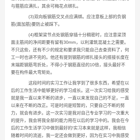
与箍筋应满扎，其余可梅花点绑扎。
(3)双向板钢筋交叉点应满绑。应注意板上部的负钢
筋(面加筋)要防止被踩下。
(4)框架梁节点处钢筋穿插十分稠密时，应注意梁顶
面主筋间的净间距要有留有30mm，以利灌筑混凝土之需要。
不只这些，还有不少的规定和要求我只能自己去查资料了，何
工一时也讲不完的。他还有提到钢筋的绑扎接头的搭接长度在
末端距钢筋弯折处，不得小于钢筋直径的10倍，接头最好不
要在构件最大弯矩处。
这段时间的实习工作让我学到了很多东西，希望在以
后的工作生活中能够更好的学习成长。这一次实习给我的感受
就是我一直以来不断的进步，一直以来发现自己的不足，一直
以来在不断的改正。可是时间是短暂的，只要自己不断的努
力，就会有进步。这一次实习是我对自己专业学习的一次重大
的提升，我会将我全部的能力用在以后的学习中的。我会在今
后的工作生活学习中做到最好的!实习本来就是这样，我相信
随着时间的流逝，我一定还会做到更好，因为在实习中我感受