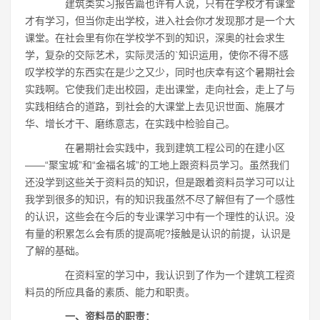
建筑类实习报告篇也许有人说，只有在学校才有课堂
才有学习，但当你走出学校，进入社会你才发现那才是一个大
课堂。在社会里有你在学校学不到的知识，深奥的社会求生
学，复杂的交际艺术，实际灵活的`知识运用，使你不得不感
叹学校学的东西实在是少之又少，同时也庆幸有这个暑期社会
实践啊。它使我们走出校园，走出课堂，走向社会，走上了与
实践相结合的道路，到社会的大课堂上去见识世面、施展才
华、增长才干、磨练意志，在实践中检验自己。
在暑期社会实践中，我到建筑工程公司的在建小区
――“聚宝城”和“金福名城”的工地上跟资料员学习。虽然我们
还没学到这些关于资料员的知识，但是跟着资料员学习可以让
我学到很多的知识，有的知识我虽然不尽了解但有了一个感性
的认识，这些会在今后的专业课学习中有一个理性的认识。没
有量的积累怎么会有质的提高呢?接触是认识的前提，认识是
了解的基础。
在资料室的学习中，我认识到了作为一个建筑工程资
料员的所应具备的素质、能力和职责。
一、资料员的职责：