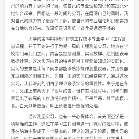
己的能力有了更深的了解，使自己的专业理论知识和实践充分
地结合起来。回想这一段时间的实习，在磨砺自己的同时，我
对自己的能力有了更深的了解，使自己的专业理论知识和实践
充分地结合起来。我深切意识到纸上谈兵是远远不够的
大学的第3学期我们建筑工程技术专业学习了工程测
量课程，并于开始进行了为期一周的工程测量实习，地点在学
校南门与北门之间，内容是控制测量、实地放样、绘制图表与
数据计算。这次实习内容的特点是对工程测量知识的实践化,
实习的要求是让每个同学都能够熟练操作测量仪器，并用仪器
完成相应的测量工作。为期一周的实习已经结束了，通过这次
实习，让我深刻的明白了理论联系实际的重要性。由于是在冬
季，又加上前两天下了很厚的雪，但在实习过程中，同学们都
表现出了较高的工作热情和协作精神。不畏严寒，甚至废寝忘
食。白天测量数据，晚上还要进行数据的处理。
通过测量实习，也有一些心得体会。首先测量学是一
项精确的工作，通过在学习工程测量这一门课程的过程中，使
我在脑海中形成了一个基本的、理论的测量学轮廓，而实习的
目的，就在于要将这些理论与实际工程联系起来。从本质上