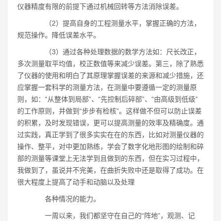
仪器精度有限的前提下通过机械回转等方法消除误差。
（2）提高自身的工程测量水平，掌握正确的方法，
规范操作。降低误差水平。
（3）通过各种处理数据的数学方法如：尺长改正，
多次测量取平均值，校正数值等来减少误差。第三，除了熟悉
了仪器的使用和明白了其原理掌握误差的来源和减少措施，还
应掌握一套科学的测量方法，在测量中要遵循一定的测量原
则，如：“从整体到局部”、“先控制后碎部”、“由高级到低级”
的工作原则，并做到“步步有检核”。这样做不但可以防止误差
的积累，及时发现错误，更可以提高测量的效率及精确度。通
过实践，真正学到了很多实实在在的东西，比如对测量仪器的
操作、整平，对中更加熟练，学会了数字化地形图的绘制和碎
部的测量等课堂上无法学到且做到的东西，但在实习过程中，
我做到了，虽说并不完美，在曲折失败中还是取得了成功。在
很大程度上提高了动手和动脑以及处理
各种情况的能力。
一周以来，我们都坚守在自己的“阵地”，观测、记