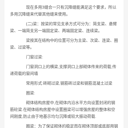
现在多用3缝合一只有沉降缝能满足这个要求，所以
多用沉降缝来代替其他缝来使用。
(二)梁：按梁的常见支承方式可分为：简支梁、悬臂
梁、一端简支另一端固定梁、两端固定梁、连续梁。
梁按其在结构中的位置可分为主梁、次梁、连梁、圈
梁、过梁等。
门窗过梁:
门窗洞口上的横梁,支撑洞口上部砌体传来的荷载;传
递荷载的窗间墙
常用形式:砖砌过梁,钢筋砖过梁和钢筋混凝土过梁
圈梁:
砌体结构房屋中,在砌体内沿水平方向设置封闭的钢
筋砼梁.在砌体结构房屋中设置圈梁可以增强房屋的整体和空
间刚度,防止由于地基示均匀沉降或较大振动荷载.
圈梁：为了保证砌体的稳定而在砌体顶部或底部用钢