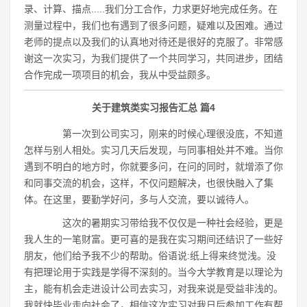
录、计算、描点.....我们分工合作，力求更好地完成任务。在
测量过程中，我们也有遇到了很多问题，疑难以及困难。通过
老师的提点以及我们的认真地对待还是很好的克服了。非常感
谢这一次实习，为我们提供了一个共同学习，共同进步，团结
合作完成一项项目的机会，我从中受益颇多。
关于建筑类实习报告汇总 篇4
第一次到公司实习，刚来的时候心理很没底，不知道
怎样与别人相处。实习几天后发现，与同事相处并不难。当你
遇到不明白的地方时，你就要多问，在问的同时，就增添了你
和同事交流的机会，这样，不仅问题解决，也很快融入了集
体。在这里，要勤学好问，多与人交流，要以诚待人。
这次的暑期实习带给我不仅仅是一种社会经验，更是
我人生的一笔财富。更可喜的是我在实习期间还结识了一些好
朋友，他们给予我不少的帮助。俗语说:纸上得来终觉浅。没
有把理论用于实践是学得不深刻的。当今大学教育是以理论为
主，能有机会走进设计公司去实习，对我来说是受益非浅的。
我就快毕业走向社会了，相信这次实习对我日后参加工作有帮