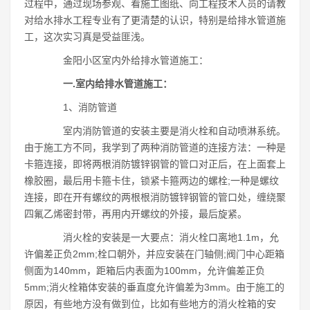
过程中，通过现场参观、看施工图纸、向工程技术人员的请教
对给水排水工程专业有了更清楚的认识，特别是给排水管道施
工，这次实习真是受益匪浅。
金阳小区室内外给排水管道施工：
一.室内给排水管道施工：
1、消防管道
室内消防管道的安装主要是消火栓和自动喷淋系统。
由于施工方不同，我学到了两种消防管道的连接方法：一种是
卡箍连接，即将两根消防镀锌钢管的管口对正后，在上面套上
橡胶圈，最后用卡箍卡住，锁紧卡箍两边的螺栓;一种是螺纹
连接，即在开有螺纹的两根根消防镀锌钢管的管口处，缠绕聚
四氟乙烯密封带，再用内开螺纹的外接，最后旋紧。
消火栓的安装是一大要点：消火栓口离地1.1m，允
许偏差正负2mm;栓口朝外，并应安装在门轴侧;阀门中心距箱
侧面为140mm，距箱后内表面为100mm，允许偏差正负
5mm;消火栓箱体安装的垂直度允许偏差为3mm。由于施工的
原因，有些地方没有做到位，比如有些地方的消火栓箱的安