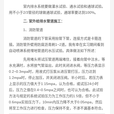
室内排水系统要做灌水试验、通水试验和通球试验。
用不小于2/3管径的球做通球试验，通球率要达到100%。
二. 室外给排水管道施工：
1、消防管道
消防管道的下管采用抬管下管，连接方式是卡箍连
接。消防管外壁用防腐沥青刷1~2道。我有幸在实习期间看到
自动喷淋系统埋地管道的水压试验。具体做法如下所述：
先用堵头将试压管道两端堵住，接着向管中注水，等
水充满时，水将放气管溢出，此时关闭进水阀，等压力表显示
0.2~0.3mpa时，用液式打压泵从进压管打压，压力达到
1.2mpa时，停止加压，并关闭进压阀。半小时后，若压力表
上显示的压力值大于1.15mpa，认为合格，或试压24小时
后，压力之值在0.4~0.5mpa之间时，也可认为合格。此试验
方法与规定的系统试验压力为工作压力的1.5倍，但不小于
0.6mpa实验压力下，10min内压力降不大于0.05mpa，然后
将至工作压力进行检查，压力保持不变，不渗不漏基本符合。