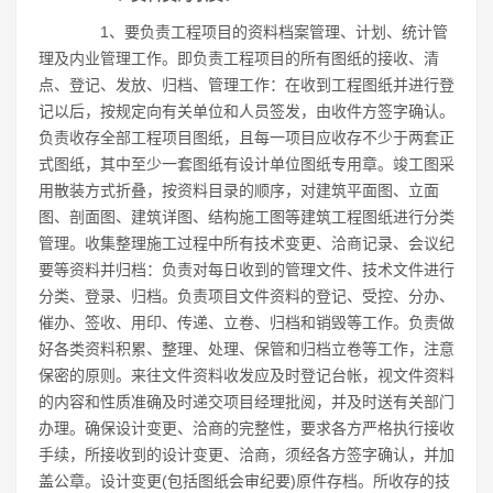
1、要负责工程项目的资料档案管理、计划、统计管
理及内业管理工作。即负责工程项目的所有图纸的接收、清
点、登记、发放、归档、管理工作：在收到工程图纸并进行登
记以后，按规定向有关单位和人员签发，由收件方签字确认。
负责收存全部工程项目图纸，且每一项目应收存不少于两套正
式图纸，其中至少一套图纸有设计单位图纸专用章。竣工图采
用散装方式折叠，按资料目录的顺序，对建筑平面图、立面
图、剖面图、建筑详图、结构施工图等建筑工程图纸进行分类
管理。收集整理施工过程中所有技术变更、洽商记录、会议纪
要等资料并归档：负责对每日收到的管理文件、技术文件进行
分类、登录、归档。负责项目文件资料的登记、受控、分办、
催办、签收、用印、传递、立卷、归档和销毁等工作。负责做
好各类资料积累、整理、处理、保管和归档立卷等工作，注意
保密的原则。来往文件资料收发应及时登记台帐，视文件资料
的内容和性质准确及时递交项目经理批阅，并及时送有关部门
办理。确保设计变更、洽商的完整性，要求各方严格执行接收
手续，所接收到的设计变更、洽商，须经各方签字确认，并加
盖公章。设计变更(包括图纸会审纪要)原件存档。所收存的技