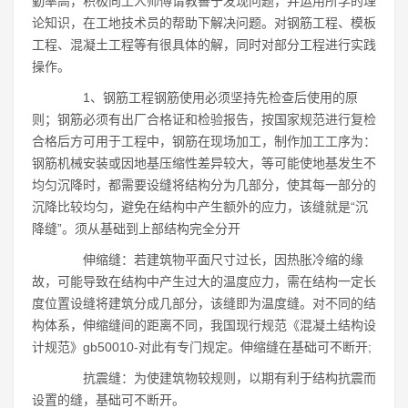
勤率高，积极向工人师傅请教善于发现问题，并运用所学的理
论知识，在工地技术员的帮助下解决问题。对钢筋工程、模板
工程、混凝土工程等有很具体的解，同时对部分工程进行实践
操作。
1、钢筋工程钢筋使用必须坚持先检查后使用的原
则；钢筋必须有出厂合格证和检验报告，按国家规范进行复检
合格后方可用于工程中，钢筋在现场加工，制作加工工序为：
钢筋机械安装或因地基压缩性差异较大，等可能使地基发生不
均匀沉降时，都需要设缝将结构分为几部分，使其每一部分的
沉降比较均匀，避免在结构中产生额外的应力，该缝就是“沉
降缝”。须从基础到上部结构完全分开
伸缩缝：若建筑物平面尺寸过长，因热胀冷缩的缘
故，可能导致在结构中产生过大的温度应力，需在结构一定长
度位置设缝将建筑分成几部分，该缝即为温度缝。对不同的结
构体系，伸缩缝间的距离不同，我国现行规范《混凝土结构设
计规范》gb50010-对此有专门规定。伸缩缝在基础可不断开;
抗震缝：为使建筑物较规则，以期有利于结构抗震而
设置的缝，基础可不断开。