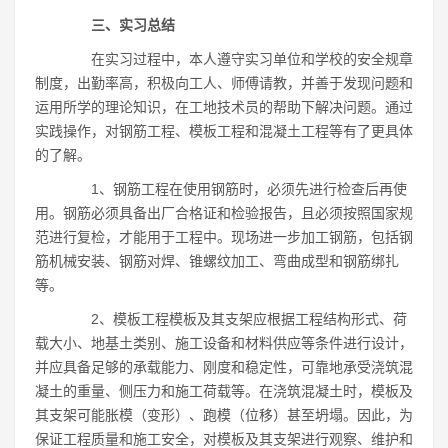
三、实习总结
在实习过程中，本人遵守实习单位和学校的安全规章
制度，出勤率高，积极向工人、师傅请教，并善于发现问题和
运用所学的理论知识，在工地技术员的帮助下解决问题。通过
实践操作，对钢筋工程、模板工程和混凝土工程等有了更具体
的了解。
1、钢筋工程在使用钢筋时，必须先进行检查后再使
用。钢筋必须具备出厂合格证和检验报告，且必须按照国家规
范进行复检，才能用于工程中。现场进一步加工钢筋，包括钢
筋机械安装、钢筋对焊、锥螺纹加工、弯曲成型和钢筋绑扎
等。
2、模板工程模板及其支架应根据工程结构形式、荷
载大小、地基土类别、施工设备和材料供应等条件进行设计，
并应具备足够的承载能力、刚度和稳定性，可靠地承受浇筑混
凝土的重量、侧压力和施工荷载等。在浇筑混凝土时，模板及
其支架可能胀模（变形）、跑模（位移）甚至坍塌。因此，为
保证工程质量和施工安全，对模板及其支架进行观察、维护和