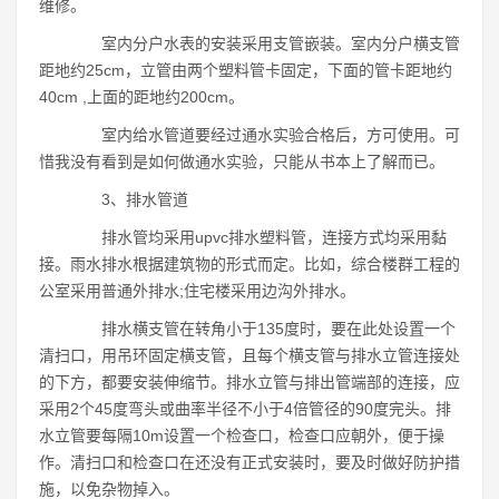
维修。
室内分户水表的安装采用支管嵌装。室内分户横支管
距地约25cm，立管由两个塑料管卡固定，下面的管卡距地约
40cm ,上面的距地约200cm。
室内给水管道要经过通水实验合格后，方可使用。可
惜我没有看到是如何做通水实验，只能从书本上了解而已。
3、排水管道
排水管均采用upvc排水塑料管，连接方式均采用黏
接。雨水排水根据建筑物的形式而定。比如，综合楼群工程的
公室采用普通外排水;住宅楼采用边沟外排水。
排水横支管在转角小于135度时，要在此处设置一个
清扫口，用吊环固定横支管，且每个横支管与排水立管连接处
的下方，都要安装伸缩节。排水立管与排出管端部的连接，应
采用2个45度弯头或曲率半径不小于4倍管径的90度完头。排
水立管要每隔10m设置一个检查口，检查口应朝外，便于操
作。清扫口和检查口在还没有正式安装时，要及时做好防护措
施，以免杂物掉入。