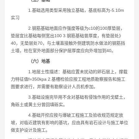
1.基础选用类型采用独立基础，基底标高为-5.10m
实习
2.钢筋基础地面应作强度等级为c10的100厚垫层，
垫层宜比基础每侧宽出100 3.钢筋基础曾厚度，有垫层处》
40，无垫层处70，与土壤直接触外侧建筑防水做法的钢筋挡
土墙，柱在室外地面部分保护层厚度应向外增加到40。
（六）地基
1.地层土性描述：基础应置未扰动的卵石层上，撑载
力特征值f=350kpa 2.基槽检验应按工程地质勘察报告和施工
图要求进行，并需要有勘察设计人员机参加。
3.基础设施完毕用不含对基础有侵蚀作用的戈壁土，
角砾土或黄土分曾回填砾实。
4.基础开挖应按与爆破工程施工及验收规范规定放
坡，对临近建筑有影响的基坑，应由具有岩石设计与施工单位
做支护设计及施工。