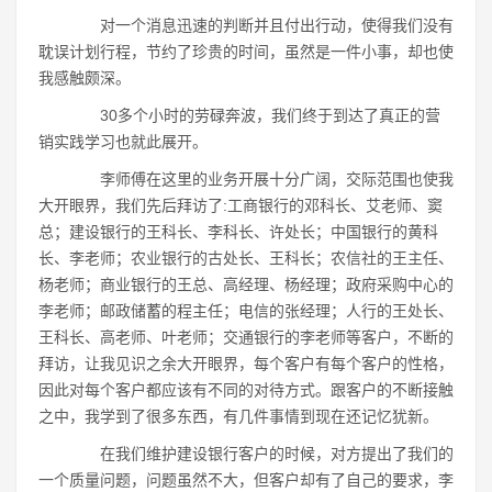
对一个消息迅速的判断并且付出行动，使得我们没有
耽误计划行程，节约了珍贵的时间，虽然是一件小事，却也使
我感触颇深。
30多个小时的劳碌奔波，我们终于到达了真正的营
销实践学习也就此展开。
李师傅在这里的业务开展十分广阔，交际范围也使我
大开眼界，我们先后拜访了:工商银行的邓科长、艾老师、窦
总；建设银行的王科长、李科长、许处长；中国银行的黄科
长、李老师；农业银行的古处长、王科长；农信社的王主任、
杨老师；商业银行的王总、高经理、杨经理；政府采购中心的
李老师；邮政储蓄的程主任；电信的张经理；人行的王处长、
王科长、高老师、叶老师；交通银行的李老师等客户，不断的
拜访，让我见识之余大开眼界，每个客户有每个客户的性格，
因此对每个客户都应该有不同的对待方式。跟客户的不断接触
之中，我学到了很多东西，有几件事情到现在还记忆犹新。
在我们维护建设银行客户的时候，对方提出了我们的
一个质量问题，问题虽然不大，但客户却有了自己的要求，李