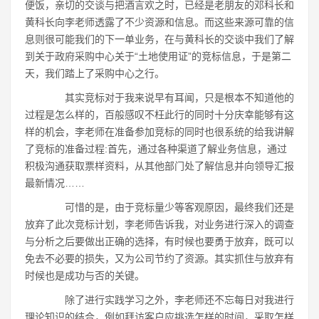
便饭，亲切的交谈与把酒言欢之时，已经是老朋友的邓科长和
黄科长向李老师透露了不少资源和信息。而这些来源可靠的信
息则很可能我们的下一单业务，在与黄科长的交谈中我们了解
到关于政府采购中心关于“土地使用证”的竞标信息，于是第二
天，我们踏上了采购中心之行。
其实竞标对于我来说早有耳闻，只是根本不知道他的
过程是怎么样的，百般感叹不枉此行的同时十分庆幸能够有这
样的机会，李老师在准备参加竞标的同时也很系统的给我讲解
了竞标的准备过程:首先，通过各种渠道了解业务信息，通过
积极沟通获取票样资料，从其他部门处了解信息并向领导汇报
最新情况……
可惜的是，由于竞标量少等客观原因，最终我们还是
放弃了此次竞标计划，李老师告诉我，对业务进行深入的调查
与分析之后要做出正确的选择，有时候也要勇于放弃，既可以
免去不必要的损失，又为公司节约了资源。其实抓住与放弃有
时候也是成功与否的关键。
除了进行实践学习之外，李老师还不忘每日对我进行
理论知识的结合，例如拜访客户应挑选怎样的时间，采取怎样