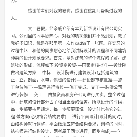
力。
感谢前辈们对我的教诲，感谢在这期间帮助过我的
人。
大二暑假，经亲戚介绍有幸到新华设计有限公司实
习。公司里的同事挺热心，对我的叨扰他们并不感到烦，教了
我好多知识，我是在那里第一次作cad做了一张图。在实习的
过程中赵工和他的同事耐心地给我讲解设计的流程和不同建筑
种类的设计规范要求。首先，是对建筑的整个流程的了解。建
筑物的形成、流程如下:投资商投资-―国家审核批准-―设计院
做出建筑方案-―中标-―设计院进行建筑设计(包括建筑物
正，立，剖面，水电，供暖的设计)-―建设部审核批准-―施
工单位施工-―监理进行审核-―施工完成，交工-―装潢公司
进行装修-―交工-―由投资商和房产公司进行买卖。整个过程
中，建筑的设计部分占了相当重要的位置。所以设计的时候，
每一步都要按照规定，每一步都要谨慎。设计时也有它的过
程:做方案(必须符合结构要求)-―进行平面设计(设计的同时，
由结构师就行调整，平面做法应符合结构要求，调整的同时，
结构师进行结构设计，两者属于同步进行，同步完成)-―立