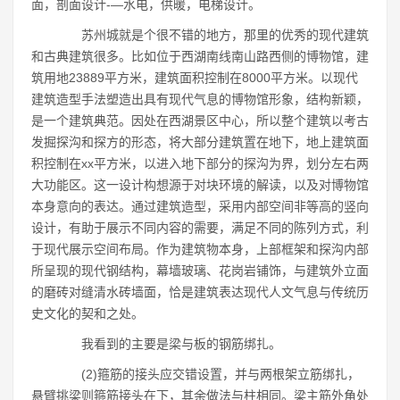
面，剖面设计-―水电，供暖，电梯设计。
苏州城就是个很不错的地方，那里的优秀的现代建筑
和古典建筑很多。比如位于西湖南线南山路西侧的博物馆，建
筑用地23889平方米，建筑面积控制在8000平方米。以现代
建筑造型手法塑造出具有现代气息的博物馆形象，结构新颖，
是一个建筑典范。因处在西湖景区中心，所以整个建筑以考古
发掘探沟和探方的形态，将大部分建筑置在地下，地上建筑面
积控制在xx平方米，以进入地下部分的探沟为界，划分左右两
大功能区。这一设计构想源于对块环境的解读，以及对博物馆
本身意向的表达。通过建筑造型，采用内部空间非等高的竖向
设计，有助于展示不同内容的需要，满足不同的陈列方式，利
于现代展示空间布局。作为建筑物本身，上部框架和探沟内部
所呈现的现代钢结构，幕墙玻璃、花岗岩铺饰，与建筑外立面
的磨砖对缝清水砖墙面，恰是建筑表达现代人文气息与传统历
史文化的契和之处。
我看到的主要是梁与板的钢筋绑扎。
(2)箍筋的接头应交错设置，并与两根架立筋绑扎，
悬臂挑梁则箍筋接头在下，其余做法与柱相同。梁主筋外角处