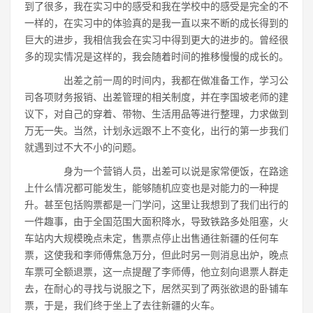
到了很多，我在实习中的感受和我在学校中的感受是完全的不
一样的，在实习中的体验真的是我一直以来不断的成长得到的
巨大的进步，我相信我会在实习中得到更大的进步的。曾经很
多的现实情况是这样的，我会随着时间的推移慢慢的成长的。
出差之前一周的时间内，我都在做准备工作，学习公
司各项财务报销、出差管理的相关制度，并在李国坡老师的建
议下，对自己的穿着、带物、生活用品等进行整理，力求做到
万无一失。当然，计划永远跟不上不变化，出行的第一步我们
就遇到过不大不小的问题。
身为一个营销人员，出差可以说是家常便饭，在路途
上什么情况都可能发生，能够随机应变也是对能力的一种提
升。甚至包括购票都是一门学问，这里让我想到了我们出行的
一件趣事，由于全国范围大面积降水，导致铁路多处阻塞，火
车站内大规模晚点未定，售票点停止出售通往新疆的任何车
票，这使我和李师傅焦急万分，但此时另一则消息出炉，晚点
车票可全额退票，这一点提醒了李师傅，他立刻向退票人群走
去，在耐心的寻找与说服之下，居然买到了两张欲退的卧铺车
票，于是，我们终于坐上了去往新疆的火车。